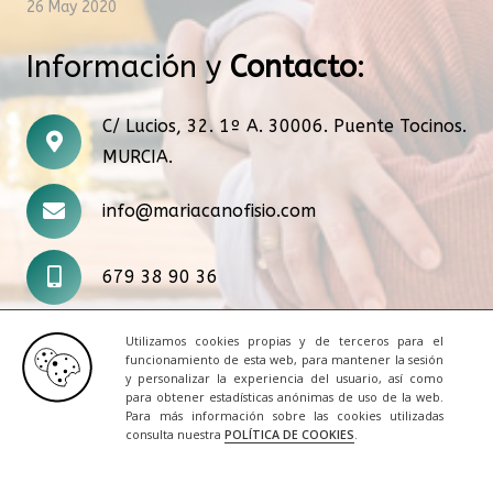
26 May 2020
Información y
Contacto
:
C/ Lucios, 32. 1º A. 30006. Puente Tocinos.
MURCIA.
info@mariacanofisio.com
679 38 90 36
Utilizamos cookies propias y de terceros para el
funcionamiento de esta web, para mantener la sesión
y personalizar la experiencia del usuario, así como
para obtener estadísticas anónimas de uso de la web.
Para más información sobre las cookies utilizadas
© 2020 Todos los derechos reservados. Una web
consulta nuestra
POLÍTICA DE COOKIES
.
de
informaticosos