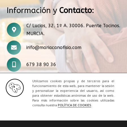
Información y
Contacto
:
C/ Lucios, 32. 1º A. 30006. Puente Tocinos.
MURCIA.
info@mariacanofisio.com
679 38 90 36
Utilizamos cookies propias y de terceros para el
funcionamiento de esta web, para mantener la sesión
y personalizar la experiencia del usuario, así como
para obtener estadísticas anónimas de uso de la web.
Para más información sobre las cookies utilizadas
© 2020 Todos los derechos reservados. Una web
consulta nuestra
POLÍTICA DE COOKIES
.
de
informaticosos
Inicio
|
Aviso Legal
|
Cookies
|
Contacto